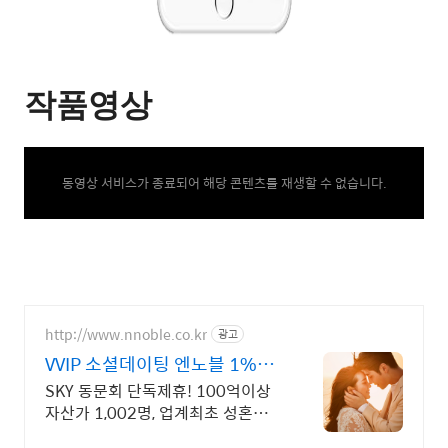
작품영상
동영상 서비스가 종료되어 해당 콘텐츠를 재생할 수 없습니다.
http://www.nnoble.co.kr
광고
VVIP 소셜데이팅 엔노블 1%를
위한 상류층 결정사
SKY 동문회 단독제휴! 100억이상
자산가 1,002명, 업계최초 성혼주의
시행 변호사검증 회원수 공개, 전문