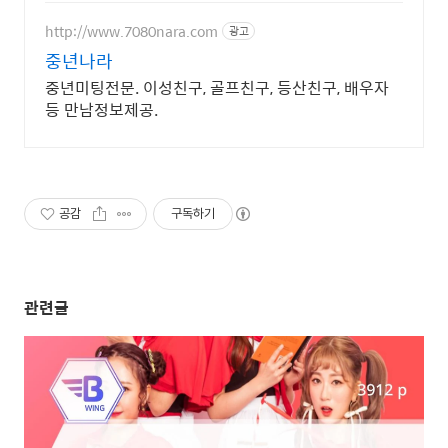
직/엘리트/노블레스 전문, 여성가족
부장관대상 2회수상
http://www.7080nara.com
광고
중년나라
중년미팅전문. 이성친구, 골프친구, 등산친구, 배우자
등 만남정보제공.
공감
구독하기
관련글