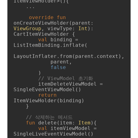
ItemViewHolder>(){

    ...

override
fun
onCreateViewHolder
(parent: 
ViewGroup
, viewType: 
Int
)
: 
CartItemViewHolder {

val
 binding = 
ListItemBinding.inflate(

LayoutInflater.from(parent.context),

            parent,

false
        )

// ViewModel 초기화
        itemDeleteViewModel = 
SingleEventViewModel()

return
ItemViewHolder(binding)

    } 

// 삭제하는 메서드
fun
delete
(item: 
Item
)
{

val
 itemViewModel = 
SingleLiveEventViewModel()
