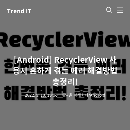
Trend IT
메
뉴
[Android] RecyclerView 사
용시 흔하게 겪는 에러 해결방법
총정리!
2022. 3. 18. 13:36
ㆍ
개발을 파헤치다/Android