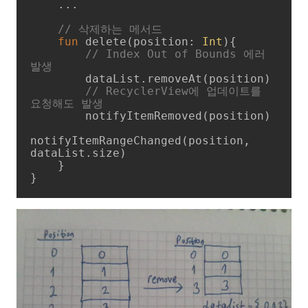
    ...

// 삭제하는 메서드
fun
delete
(position: 
Int
)
{

// Index Out of Bounds 에러 
발생
        dataList.removeAt(position)

// RecyclerView에 업데이트를 
요청해도 발생
        notifyItemRemoved(position)

notifyItemRangeChanged(position, 
dataList.size)

    }

}