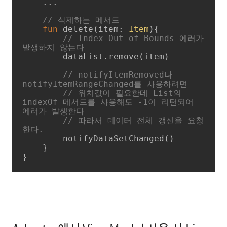
    ...

// 삭제하는 메서드
fun
delete
(item: 
Item
)
{

// Index Out of Bounds 에러가 
발생하지 않는다
        dataList.remove(item)

// notifyItemRemoved나 
notifyItemRangeChanged를 사용하려면
// 위치값이 필요한데 List의 
indexOf 메서드를 사용해도 -1이 리턴되어 
에러가 발생한다
// 따라서 데이터 전체 갱신을 요청
한다. 
        notifyDataSetChanged()

    }

}