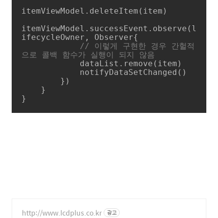
itemViewModel.deleteItem(item)

itemViewModel.successEvent.observe(l
ifecycleOwner, Observer{

// 이렇게 구현한 경우 간헐적
으로 콜백 함수가 실행이 되지 않음
            dataList.remove(item)

            notifyDataSetChanged()

        })

    }

}
http://www.lcdplus.co.kr
광고