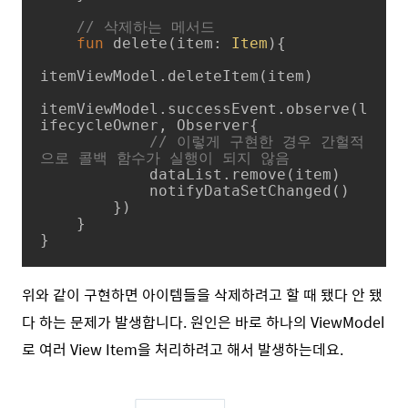
// 삭제하는 메서드
fun
delete
(item: 
Item
)
{

itemViewModel.deleteItem(item)

itemViewModel.successEvent.observe(l
ifecycleOwner, Observer{

// 이렇게 구현한 경우 간헐적
으로 콜백 함수가 실행이 되지 않음
            dataList.remove(item)

            notifyDataSetChanged()

        })

    }

}
위와 같이 구현하면 아이템들을 삭제하려고 할 때 됐다 안 됐
다 하는 문제가 발생합니다. 원인은 바로 하나의 ViewModel
로 여러 View Item을 처리하려고 해서 발생하는데요.