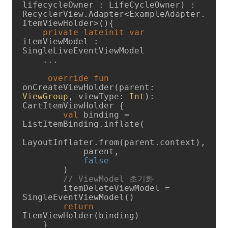
lifecycleOwner : LifeCycleOwner) : 
RecyclerView.Adapter<ExampleAdapter.
ItemViewHolder>(){

private
lateinit
var
itemViewModel : 
SingleLiveEventViewModel

    ...

override
fun
onCreateViewHolder
(parent: 
ViewGroup
, viewType: 
Int
)
: 
CartItemViewHolder {

val
 binding = 
ListItemBinding.inflate(

LayoutInflater.from(parent.context),

            parent,

false
        )

// ViewModel 초기화
        itemDeleteViewModel = 
SingleEventViewModel()

return
ItemViewHolder(binding)

    } 
