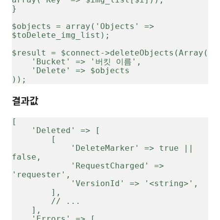
}
$objects = array('Objects' => 
$toDelete_img_list);
$result = $connect->deleteObjects(Array(
    'Bucket' => '버킷 이름',
    'Delete' => $objects
));
결과값
[
    'Deleted' => [
        [
            'DeleteMarker' => true || 
false,
            'RequestCharged' => 
'requester',
            'VersionId' => '<string>',
        ],
        // ...
    ],
    'Errors' => [