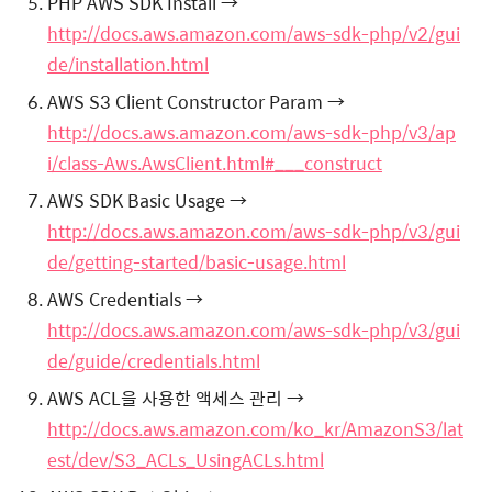
PHP AWS SDK Install →
http://docs.aws.amazon.com/aws-sdk-php/v2/gui
de/installation.html
AWS S3 Client Constructor Param →
http://docs.aws.amazon.com/aws-sdk-php/v3/ap
i/class-Aws.AwsClient.html#___construct
AWS SDK Basic Usage →
http://docs.aws.amazon.com/aws-sdk-php/v3/gui
de/getting-started/basic-usage.html
AWS Credentials →
http://docs.aws.amazon.com/aws-sdk-php/v3/gui
de/guide/credentials.html
AWS ACL을 사용한 액세스 관리 →
http://docs.aws.amazon.com/ko_kr/AmazonS3/lat
est/dev/S3_ACLs_UsingACLs.html