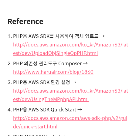
Reference
PHP용 AWS SDK를 사용하여 객체 업로드 →
http://docs.aws.amazon.com/ko_kr/AmazonS3/lat
est/dev/UploadObjSingleOpPHP.html
PHP 의존성 관리도구 Composer →
http://www.haruair.com/blog/1860
PHP용 AWS SDK 환경 설정 →
http://docs.aws.amazon.com/ko_kr/AmazonS3/lat
est/dev/UsingTheMPphpAPI.html
PHP용 AWS SDK Quick Start →
http://docs.aws.amazon.com/aws-sdk-php/v2/gui
de/quick-start.html